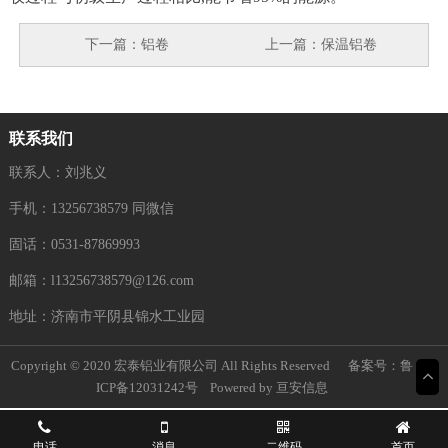
下一篇：
铝卷
上一篇：
保温铝卷
联系我们
联系人：刘兆义
手机：13256738579 同微信
固话：0531-87869993
邮箱：l13256738579@126.com
地址：济南市平阴县锦水工业园
Copyright © 2020 宏泰铝业有限公司 All Rights Reserved 备案号：
鲁
ICP备12031242号
Powered by
亘安信息
电话
消息
二维码
首页